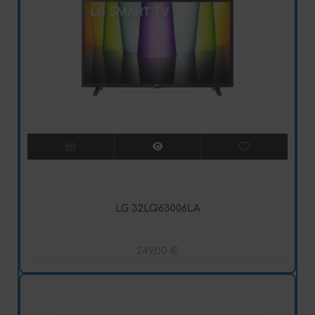
LG 32LQ63006LA
249,00
€