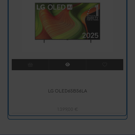
LG OLED65B56LA
1.399,00
€