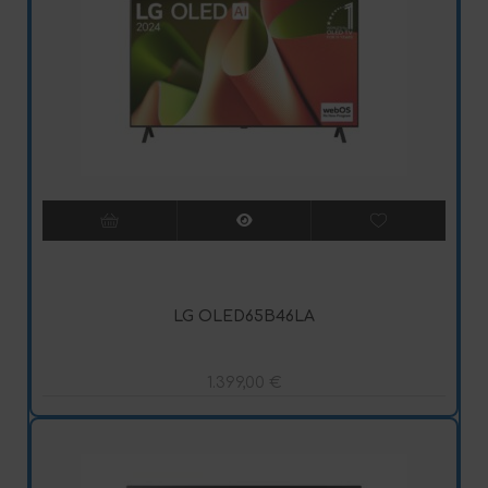
LG OLED65B46LA
1.399,00
€